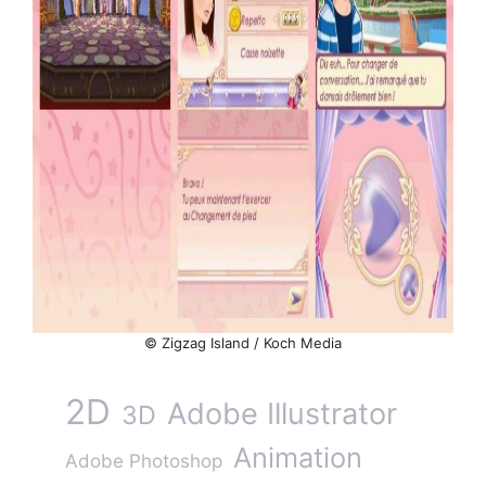
© Zigzag Island / Koch Media
2D
Adobe Illustrator
3D
Animation
Adobe Photoshop