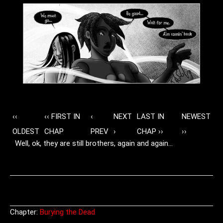
‹‹
‹‹ FIRST IN
‹
NEXT
LAST IN
NEWEST
OLDEST
CHAP
PREV
›
CHAP ››
››
Well, ok, they are still brothers, again and again…
Chapter:
Burying the Dead