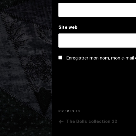
Site web
Enregistrer mon nom, mon e-mail 
NAVIGATION
Previous
PREVIOUS
DE
Post
The Dolls collection 22
L’ARTICLE