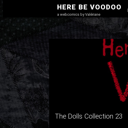
Skip
SK
HERE BE VOODOO
to
ME
a webcomics by Valériane
content
The Dolls Collection 23