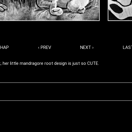
 CHAP
‹ PREV
NEXT ›
LAST
 her little mandragore root design is just so CUTE.