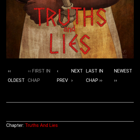
‹‹
‹‹ FIRST IN
‹
NEXT
LAST IN
NEWEST
OLDEST
CHAP
PREV
›
CHAP ››
››
Chapter:
Truths And Lies