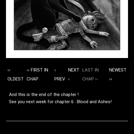
‹‹
‹‹ FIRST IN
‹
NEXT
LAST IN
NEWEST
OLDEST
CHAP
PREV
›
CHAP ››
››
And this is the end of the chapter !
See you next week for chapter 6 : Blood and Ashes!